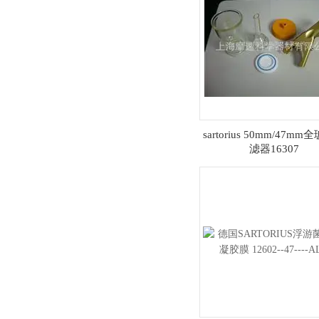
sartorius 50mm/47m
滤器16307