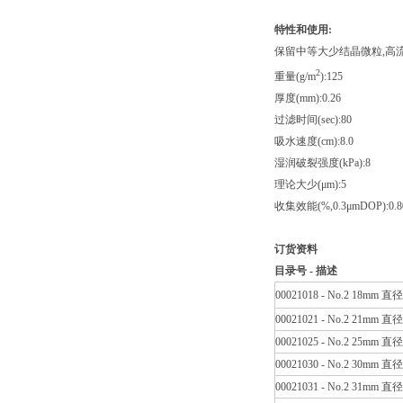
特性和使用
:
保留中等大少结晶微粒,高流
2
重量(g/m
):125
厚度(mm):0.26
过滤时间(sec):80
吸水速度(cm):8.0
湿润破裂强度(kPa):8
理论大少(μm):5
收集效能(%,0.3μmDOP):0.8
订货资料
目录号
-
描述
00021018 - No.2 18mm 直
00021021 - No.2 21mm 直
00021025 - No.2 25mm 直
00021030 - No.2 30mm 直
00021031 - No.2 31mm 直