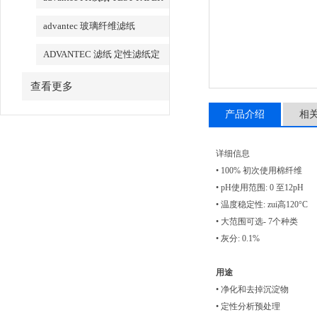
advantec 玻璃纤维滤纸
ADVANTEC 滤纸 定性滤纸定
量滤纸
查看更多
产品介绍
相
详细信息
• 100% 初次使用棉纤维
• pH使用范围: 0 至12pH
• 温度稳定性: zui高120°C
• 大范围可选- 7个种类
• 灰分: 0.1%
用途
• 净化和去掉沉淀物
• 定性分析预处理