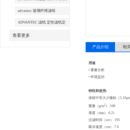
advantec 玻璃纤维滤纸
ADVANTEC 滤纸 定性滤纸定
量滤纸
查看更多
产品介绍
相
用途
• 重量分析
• 环境监控
特性和使用:
保留中等大少微粒（5-10μm）如Ca
2
重量（g/m
）:108
厚度（mm）:0.21
过滤时间（sec）:195
吸水速度（cm）:7.0