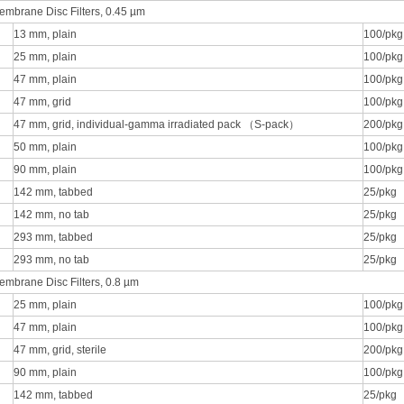
mbrane Disc Filters, 0.45 µm
13 mm, plain
100/pkg
25 mm, plain
100/pkg
47 mm, plain
100/pkg
47 mm, grid
100/pkg
47 mm, grid, individual-gamma irradiated pack （S-pack）
200/pkg
50 mm, plain
100/pkg
90 mm, plain
100/pkg
142 mm, tabbed
25/pkg
142 mm, no tab
25/pkg
293 mm, tabbed
25/pkg
293 mm, no tab
25/pkg
mbrane Disc Filters, 0.8 µm
25 mm, plain
100/pkg
47 mm, plain
100/pkg
47 mm, grid, sterile
200/pkg
90 mm, plain
100/pkg
142 mm, tabbed
25/pkg