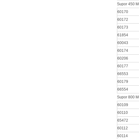
Supor 450 Me
60170
60172
60173
61854
60043
60174
60206
60177
66553
60179
66554
Supor 800 Me
60109
60110
65472
60112
60114