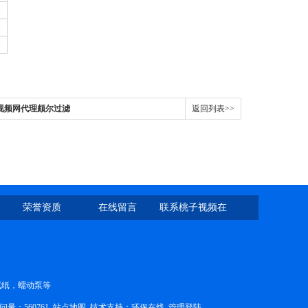
视频网代理颇尔过滤
返回列表>>
荣誉资质
在线留言
联系桃子视频在
线观看免费视频
网
PH试纸，蠕动泵等
：560761
站点地图
技术支持：
环保在线
管理登陆