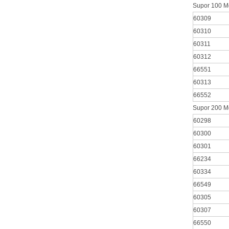
Supor 100 Me
60309
60310
60311
60312
66551
60313
66552
Supor 200 Me
60298
60300
60301
66234
60334
66549
60305
60307
66550