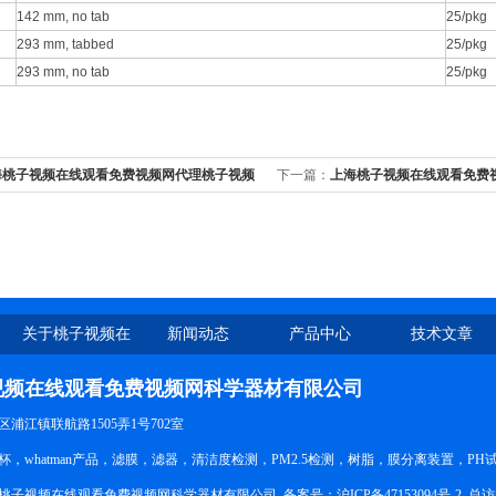
142 mm, no tab
25/pkg
293 mm, tabbed
25/pkg
293 mm, no tab
25/pkg
海桃子视频在线观看免费视频网代理桃子视频
下一篇：
上海桃子视频在线观看免费
观看 亮黄纸亮黄试纸90701
器PALL GHP万能针头滤器4563
关于桃子视频在
新闻动态
产品中心
技术文章
线观看免费视频
视频在线观看免费视频网科学器材有限公司
网
行区浦江镇联航路1505弄1号702室
，whatman产品，滤膜，滤器，清洁度检测，PM2.5检测，树脂，膜分离装置，
上海桃子视频在线观看免费视频网科学器材有限公司 备案号：
沪ICP备47153094号-2
总访问量