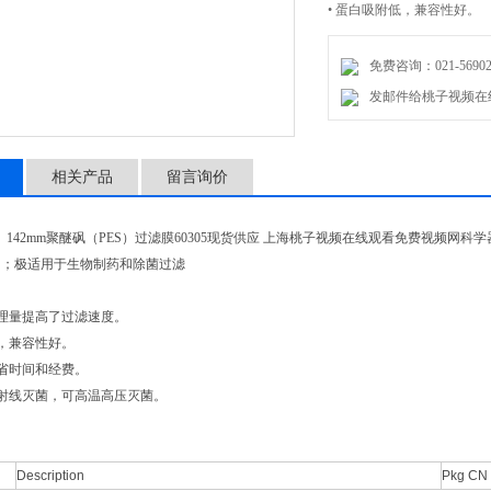
• 蛋白吸附低，兼容性好。
免费咨询：021-56902
发邮件给桃子视频在线观看免
相关产品
留言询价
）142mm聚醚砜（PES）过滤膜60305现货供应 上海桃子视频在线观看免费视频网科学器材有限公司
；极适用于生物制药和除菌过滤
理量提高了过滤速度。
，兼容性好。
时间和经费。
线灭菌，可高温高压灭菌。
Description
Pkg CN